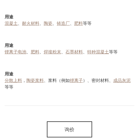
用途
混凝土
、
耐火材料
、
陶瓷
、
铸造厂
、
肥料
等等
用途
锂离子电池
、
肥料
、
焊接粉末
、
石墨材料
、
特种混凝土
等等
用途
分散上料
，
陶瓷浆料
、浆料（例如
锂离子
）、密封材料、
成品灰泥
等等
询价