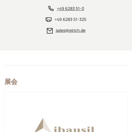
+49 6283 51-0
+49 6283 51-325
sales@eirich.de
展会