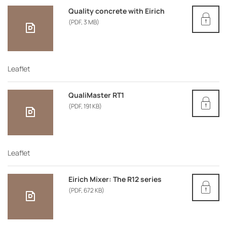
Quality concrete with Eirich
(PDF, 3 MB)
Leaflet
QualiMaster RT1
(PDF, 191 KB)
Leaflet
Eirich Mixer: The R12 series
(PDF, 672 KB)