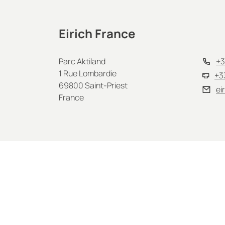
Eirich France
Parc Aktiland
+3
1 Rue Lombardie
+3
69800 Saint-Priest
ei
France