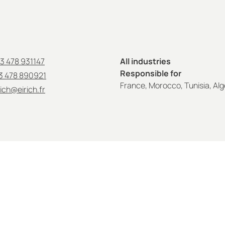
3 478 931147
All industries
Responsible for
3 478 890921
France, Morocco, Tunisia, Alg
rich@eirich.fr